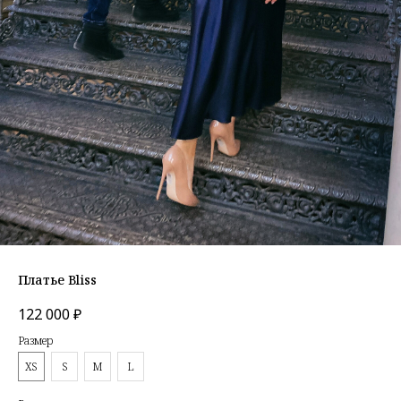
Платье Bliss
122 000
₽
Размер
XS
S
M
L