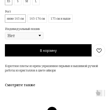
XS
S
M
L
Рост
ниже 165 см
165-174 см
175 см и выше
Индивидуальный пошив
В корзину
Корсетное платье из крепа украшенное перьями и вышивкой ручной
работы из кристаллов в цвете айвори
Смотрите также