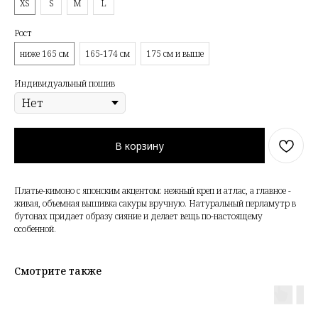
XS
S
M
L
Рост
ниже 165 см
165-174 см
175 см и выше
Индивидуальный пошив
В корзину
Платье-кимоно с японским акцентом: нежный креп и атлас, а главное -
живая, объемная вышивка сакуры вручную. Натуральный перламутр в
бутонах придает образу сияние и делает вещь по-настоящему
особенной.
Смотрите также