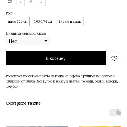
XS
S
M
L
Рост
ниже 165 см
165-174 см
175 см и выше
Индивидуальный пошив
В корзину
Роскошное корсетное платье из крепа и шифона с ручной вышивкой и
шлейфом от плеча. Доступно к заказу в цветах: черный, белый, айвори,
голубой
Смотрите также