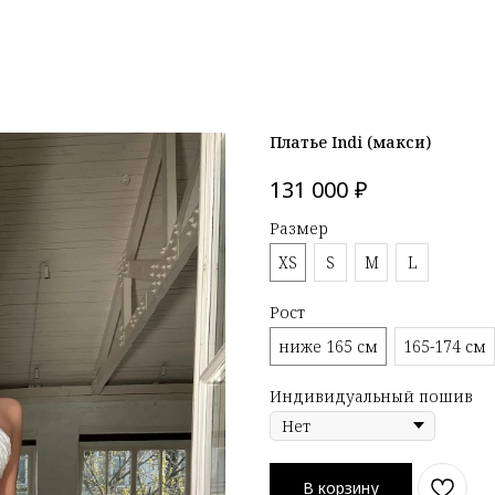
Платье Indi (макси)
₽
131 000
Размер
XS
S
M
L
Рост
ниже 165 см
165-174 см
Индивидуальный пошив
В корзину