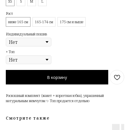
XS
S
M
L
Рост
ниже 165 см
165-174 см
175 см и выше
Индивидуальный пошив
+ Топ
В корзину
Роскошный комплект (жакет + корсетная юбка), украшенный
натуральным жемчугом ✨ Топ продается отдельно
Смотрите также