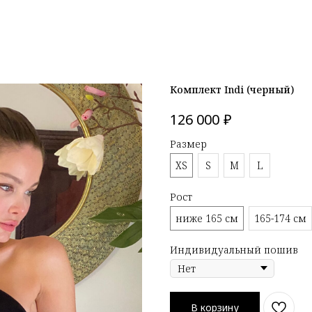
Комплект Indi (черный)
₽
126 000
Размер
XS
S
M
L
Рост
ниже 165 см
165-174 см
Индивидуальный пошив
В корзину