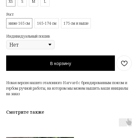
XS
S
M
L
Рост
ниже 165 см
165-174 см
175 см и выше
Индивидуальный пошив
В корзину
Новая версия нашего эталонного Harvard с брендированным поясом и
гербом ручной работы, на котором мы можем вышить ваши инициалы
на заказ
Смотрите также